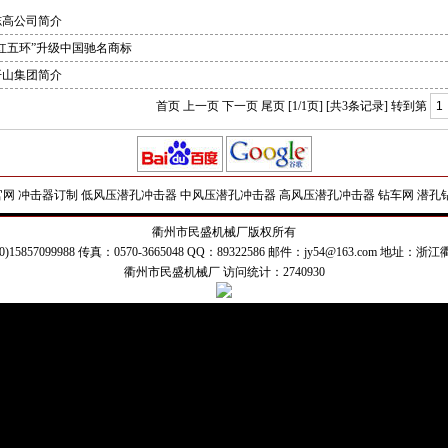
志高公司简介
“红五环”升级中国驰名商标
开山集团简介
首页 上一页 下一页 尾页 [1/1页] [共3条记录] 转到第
官网
冲击器订制
低风压潜孔冲击器
中风压潜孔冲击器
高风压潜孔冲击器
钻车网
潜孔
衢州市民盛机械厂版权所有
：(0)15857099988 传真：0570-3665048 QQ：89322586 邮件：jy54@163.com
衢州市民盛机械厂 访问统计：2740930