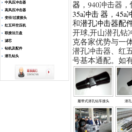
940
中风压冲击器
器
，
冲击器，
高风压冲击器
35a
45a
冲击
器
，
变径/过渡接头
和
潜孔冲击器配
红五环空压机
,
开球
开山潜孔钻
联接法兰盘
克各家优势与一
滤芯
钻机及配件
潜孔冲击器、红
潜孔钻头
号基本通配。如
履带式潜孔钻车接头
潜孔